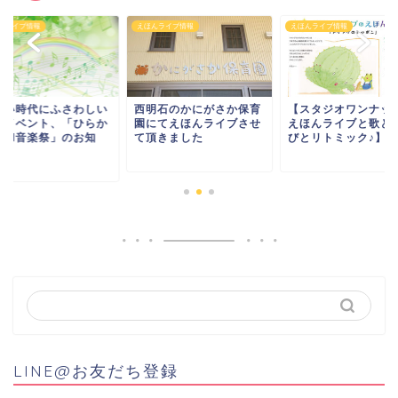
んライブ情報
えほんライブ情報
えほんライブ情報
しい時代にふさわしい
西明石のかにがさか保育
【スタジオワンナッ
楽イベント、「ひらか
園にてえほんライブさせ
えほんライブと歌と
令和音楽祭」のお知
て頂きました
びとリトミック♪】
.
LINE@お友だち登録