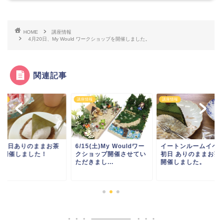
HOME
講座情報
4月20日、My Would ワークショップを開催しました。
関連記事
情報
講座情報
講座情報
月12日ありのままお茶
6/15(土)My Wouldワー
イートンルームイベ
を開催しました！
クショップ開催させてい
初日 ありのままお茶
ただきまし...
開催しました。